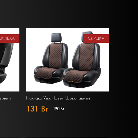
СКИДКА
СКИДКА
Чёрный
Накидка Узкая Цвет: Шоколадный
131 Br
190 Br