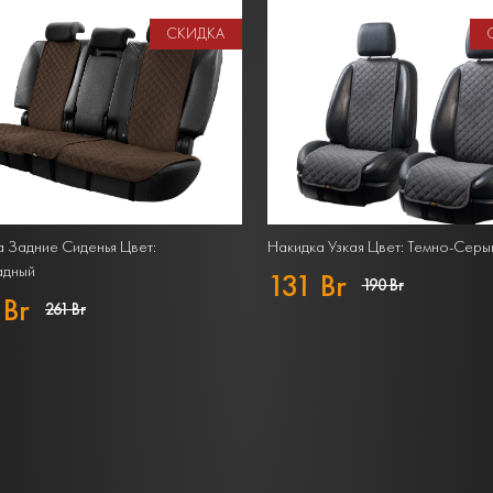
СКИДКА
 Задние Сиденья Цвет:
Накидка Узкая Цвет: Темно-Серы
дный
131 Br
190 Br
 Br
261 Br