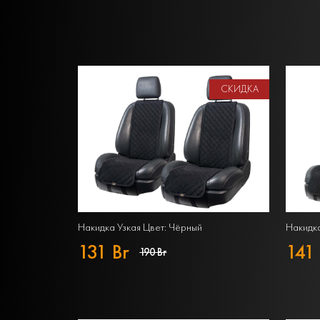
СКИДКА
Накидка Узкая Цвет: Чёрный
Накидк
131 Br
141 
190 Br