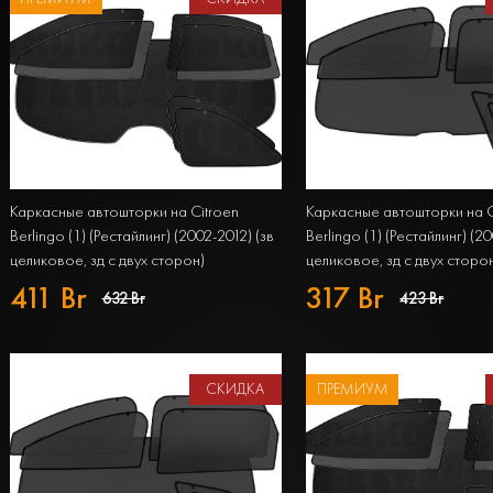
Каркасные автошторки на Citroen
Каркасные автошторки на C
Berlingo (1) (Рестайлинг) (2002-2012) (зв
Berlingo (1) (Рестайлинг) (2
целиковое, зд с двух сторон)
целиковое, зд с двух сторо
Компактвэн Полный комплект из 7
Компактвэн Полный комплек
411 Br
317 Br
632 Br
423 Br
экранов PREMIUM
экранов STANDART
СКИДКА
ПРЕМИУМ