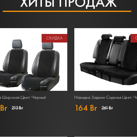
ХИТЫ ПРОДАЖ
СКИДКА
а Широкая Цвет: Чёрный
Накидка Задние Сиденья Цвет: 
Br
164 Br
213 Br
261 Br