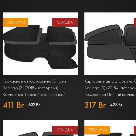
ПРЕМИУМ
СКИДКА
Каркасные автошторки на Citroen
Каркасные автошторки на C
Berlingo (3) (2018–наст.время)
Berlingo (3) (2018–наст.вре
Компактвэн Полный комплект из 7
Компактвэн Полный комплек
экранов PREMIUM
экранов STANDART
411 Br
317 Br
632 Br
423 Br
СКИДКА
ПРЕМИУМ