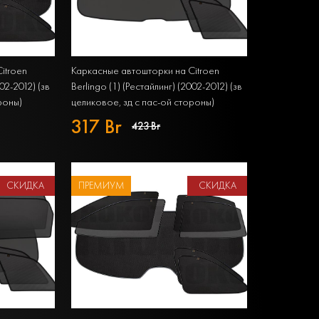
itroen
Каркасные автошторки на Citroen
002-2012) (зв
Berlingo (1) (Рестайлинг) (2002-2012) (зв
роны)
целиковое, зд с пас-ой стороны)
т из 7
Компактвэн Полный комплект из 7
317 Br
423 Br
экранов STANDART
СКИДКА
ПРЕМИУМ
СКИДКА