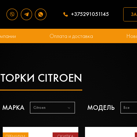
+375291051145
ЗА
мпании
Оплата и доставка
Нов
ТОРКИ CITROEN
МАРКА
МОДЕЛЬ
Citroen
Все
ПРЕМИУМ
СКИДКА