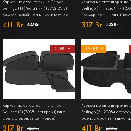
Каркасные автошторки на Citroen
Каркасные автошторки на C
Berlingo (1) (Рестайлинг) (2002-2012)
Berlingo (1) (Рестайлинг) (2
Коммерческий Полный комплект из 7
Коммерческий Полный комп
экранов PREMIUM
экранов STANDART
411 Br
317 Br
632 Br
423 Br
СКИДКА
ПРЕМИУМ
Каркасные автошторки на Citroen
Каркасные автошторки на C
Berlingo (2) (2008-наст.время) (зд с
Berlingo (2) (2008-наст.врем
обеих сторон, зв целиковое)
обеих сторон,зв из двух ча
Компактвэн Полный комплект из 7
Компактвэн Полный комплек
317 Br
411 Br
423 Br
632 Br
экранов STANDART
экранов PREMIUM