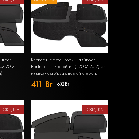
itroen
Каркасные автошторки на Citroen
002-2012) (зв
Berlingo (1) (Рестайлинг) (2002-2012) (зв
н)
из двух частей, зд с пас-ой стороны)
т из 7
Компактвэн Полный комплект из 7
411 Br
632 Br
экранов PREMIUM
СКИДКА
СКИДКА