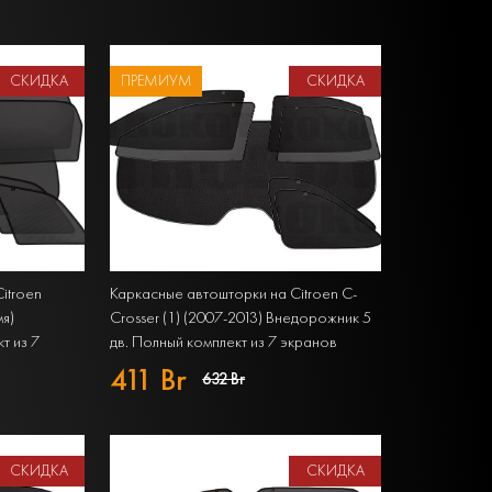
СКИДКА
ПРЕМИУМ
СКИДКА
itroen
Каркасные автошторки на Citroen C-
мя)
Crosser (1) (2007-2013) Внедорожник 5
т из 7
дв. Полный комплект из 7 экранов
PREMIUM
411 Br
632 Br
СКИДКА
СКИДКА