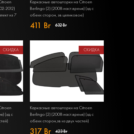
itroen
Каркасные автошторки на Citroen
002-2012)
Berlingo (2) (2008-наст.время) (зд с
лект из 7
обеих сторон, зв целиковое)
Компактвэн Полный комплект из 7
411 Br
632 Br
экранов PREMIUM
СКИДКА
СКИДКА
itroen
Каркасные автошторки на Citroen
я) (зд с
Berlingo (2) (2008-наст.время) (зд с
стей)
обеих сторон,зв из двух частей)
т из 7
Компактвэн Полный комплект из 7
317 Br
423 Br
экранов STANDART