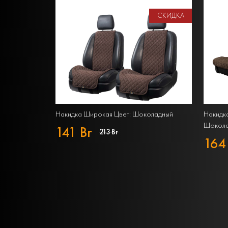
СКИДКА
Накидка Широкая Цвет: Шоколадный
Накидка
Шокола
141 Br
213 Br
164