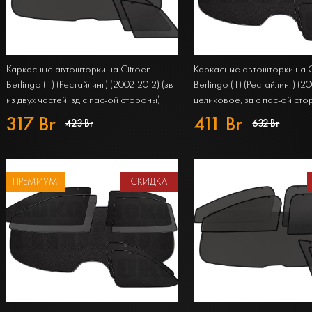
Каркасные автошторки на Citroen
Каркасные автошторки на C
Berlingo (1) (Рестайлинг) (2002-2012) (зв
Berlingo (1) (Рестайлинг) (2
из двух частей, зд с пас-ой стороны)
целиковое, зд с пас-ой сто
Компактвэн Полный комплект из 7
Компактвэн Полный комплек
317 Br
411 Br
423 Br
632 Br
экранов STANDART
экранов PREMIUM
ПРЕМИУМ
СКИДКА