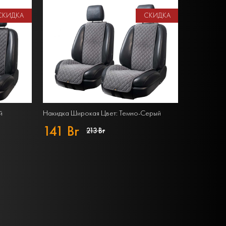
СКИДКА
СКИДКА
й
Накидка Широкая Цвет: Темно-Серый
141 Br
213 Br