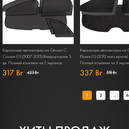
Каркасные автошторки на Citroen C-
Каркасные автошторки на C
Crosser (1) (2007-2013) Внедорожник 5
Elysee (1) (2012-наст.время
дв. Полный комплект из 7 экранов
Полный комплект из 5 экра
STANDART
PREMIUM
317 Br
337 Br
423 Br
518 Br
1
2
...
4