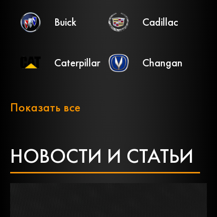
Buick
Cadillac
Caterpillar
Changan
Chery
Chevrolet
Показать все
Chrysler
Citroen
НОВОСТИ И СТАТЬИ
Dacia
Daewoo