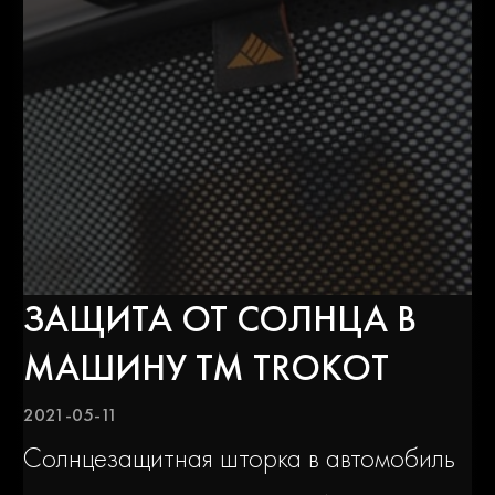
Isuzu
Iveco
Jac
Jaguar
Jeep
Kia
ЗАЩИТА ОТ СОЛНЦА В
Lada
Land rover
МАШИНУ ТМ TROKOT
2021-05-11
Lexus
Lifan
Солнцезащитная шторка в автомобиль