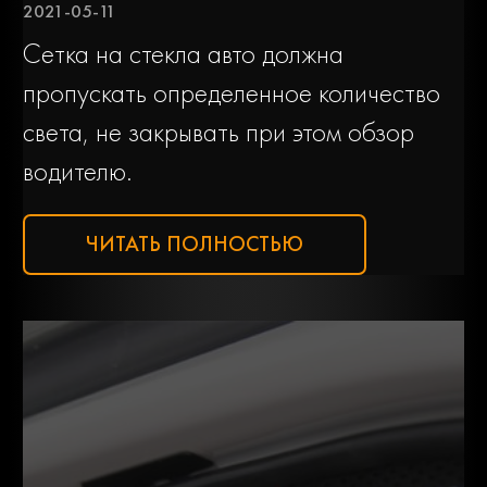
2021-05-11
Сетка на стекла авто должна
Genesis
Gmc
пропускать определенное количество
света, не закрывать при этом обзор
водителю.
Great wall
Haval
ЧИТАТЬ ПОЛНОСТЬЮ
Hino
Honda
Hummer
Hyundai
Ifa
Infiniti