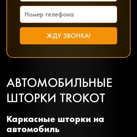
Заз
Камаз
Маз
Маз-mah
Сеаз
Тагаз
АВТОМОБИЛЬНЫЕ
Тата
ШТОРКИ TROKOT
Каркасные шторки на
автомобиль