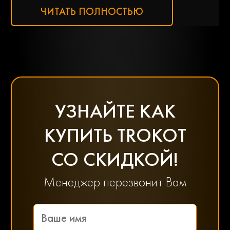
ЧИТАТЬ ПОЛНОСТЬЮ
Ssangyong
Subaru
Suzuki
Toyota
УЗНАЙТЕ КАК
Uaz
Volkswagen
КУПИТЬ TROKOT
СО СКИДКОЙ!
Volvo
Vortex
Менеджер перезвонит Вам
Ваз
Газ