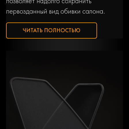
позволяет надолго сохранить
Lincoln
Luxgen
первозданный вид обивки салона.
Man
Mazda
ЧИТАТЬ ПОЛНОСТЬЮ
Mercedes-
Mg
benz
Mini
Mitsubishi
Nissan
Opel