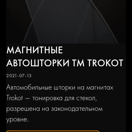
Peugeot
Pontiac
Porsche
Ravon
МАГНИТНЫЕ
Rolls-
Renault
royce
АВТОШТОРКИ ТМ TROKOT
2021-07-13
Rover
Saab
Автомобильные шторки на магнитах
Trokot — тонировка для стекол,
Scania
Seat
разрешена на законодательном
уровне.
Skoda
Smart