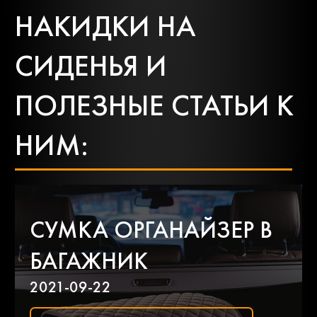
Chrysler
Citroen
НАКИДКИ НА
СИДЕНЬЯ И
Dacia
Daewoo
ПОЛЕЗНЫЕ СТАТЬИ К
Daf
Daihatsu
НИМ:
Datsun
Dodge
СУМКА ОРГАНАЙЗЕР В
Dongfeng
Faw
БАГАЖНИК
2021-09-22
Fiat
Ford