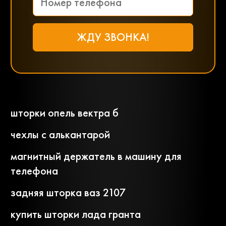
Volvo
Vortex
Ваз
Газ
шторки опель вектра б
Заз
Камаз
чехлы с алькантарой
магнитный держатель в машину для
Маз
Маз-mah
телефона
задняя шторка ваз 2107
Сеаз
Тагаз
купить шторки лада гранта