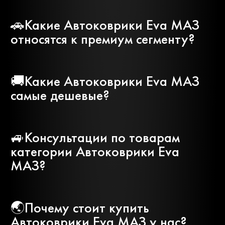
Mini
Mitsubishi
🚗Какие Автоковрики Eva МАЗ
относятся к премиум сегменту?
Nissan
Opel
🚚Какие Автоковрики Eva МАЗ
Peugeot
Pontiac
самые дешевые?
Porsche
Ravon
🚙Консультации по товарам
категории Автоковрики Eva
МАЗ?
Rolls-
Renault
royce
🌏Почему стоит купить
Автоковрики Eva МАЗ у нас?