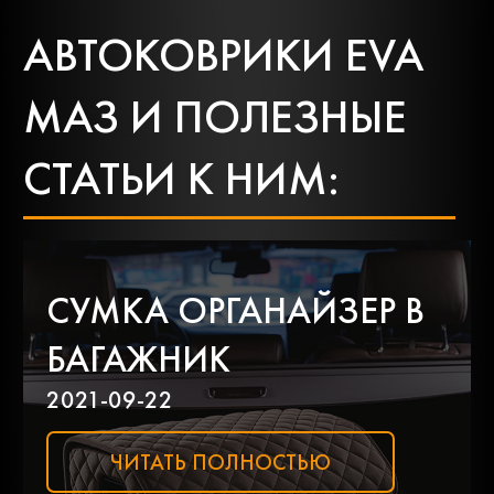
Chrysler
Citroen
АВТОКОВРИКИ EVA
МАЗ И ПОЛЕЗНЫЕ
Dacia
Daewoo
СТАТЬИ К НИМ:
Daf
Daihatsu
СУМКА ОРГАНАЙЗЕР В
Datsun
Dodge
БАГАЖНИК
Dongfeng
Faw
2021-09-22
ЧИТАТЬ ПОЛНОСТЬЮ
Fiat
Ford