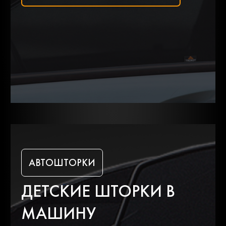
Hummer
Hyundai
Ifa
Infiniti
Isuzu
Iveco
Jac
Jaguar
АВТОШТОРКИ
ДЕТСКИЕ ШТОРКИ В
Jeep
Kia
МАШИНУ