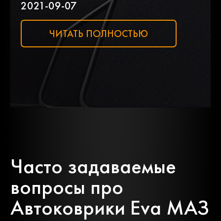
2021-09-07
Lada
Land rover
ЧИТАТЬ ПОЛНОСТЬЮ
Lexus
Lifan
Lincoln
Luxgen
Man
Mazda
Часто задаваемые
Mercedes-
вопросы про
Mg
benz
Автоковрики Eva МАЗ