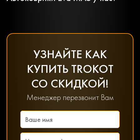
Rover
Saab
Scania
Seat
УЗНАЙТЕ КАК
Skoda
Smart
КУПИТЬ TROKOT
Ssangyong
Subaru
СО СКИДКОЙ!
Менеджер перезвонит Вам
Suzuki
Toyota
Uaz
Volkswagen