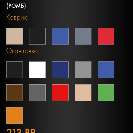
(РОМБ)
Коврик:
Окантовка:
213 BR