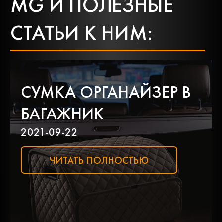
MG И ПОЛЕЗНЫЕ
Dacia
Daewoo
СТАТЬИ К НИМ:
Daf
Daihatsu
СУМКА ОРГАНАЙЗЕР В
Datsun
Dodge
БАГАЖНИК
Dongfeng
Faw
2021-09-22
ЧИТАТЬ ПОЛНОСТЬЮ
Fiat
Ford
Foton
Freightliner