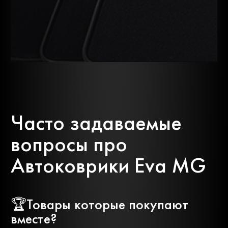
Lexus
Lifan
Lincoln
Luxgen
Man
Mazda
Часто задаваемые
Mercedes-
вопросы про
Mg
benz
Автоковрики Eva MG
Mini
Mitsubishi
🏆Товары которые покупают
вместе?