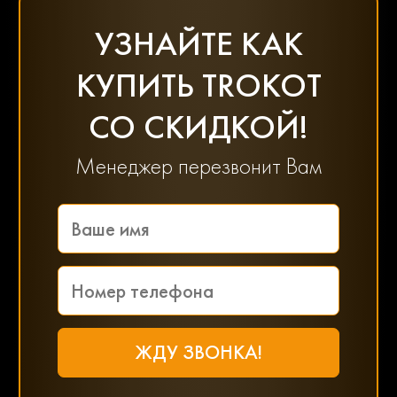
УЗНАЙТЕ КАК
Skoda
Smart
КУПИТЬ TROKOT
СО СКИДКОЙ!
Ssangyong
Subaru
Менеджер перезвонит Вам
Suzuki
Toyota
Uaz
Volkswagen
Volvo
Vortex