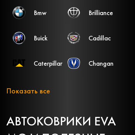
Bmw
Brilliance
Buick
Cadillac
Caterpillar
Changan
Chery
Chevrolet
Показать все
Chrysler
Citroen
АВТОКОВРИКИ EVA