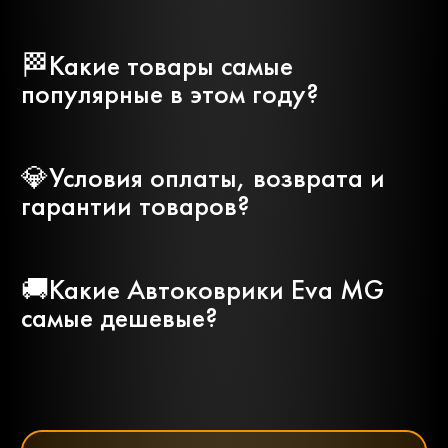
Nissan
Opel
🏁Какие товары самые
Peugeot
Pontiac
популярные в этом году?
Porsche
Ravon
💎Условия оплаты, возврата и
гарантии товаров?
Rolls-
Renault
royce
🚚Какие Автоковрики Eva MG
самые дешевые?
Rover
Saab
Scania
Seat