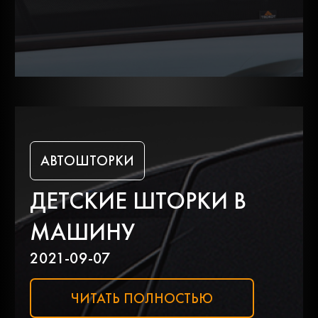
Ifa
Infiniti
Isuzu
Iveco
Jac
Jaguar
АВТОШТОРКИ
ДЕТСКИЕ ШТОРКИ В
Jeep
Kia
МАШИНУ
2021-09-07
Lada
Land rover
ЧИТАТЬ ПОЛНОСТЬЮ