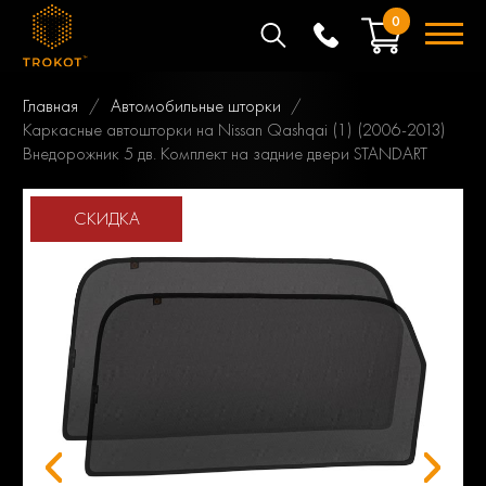
0
Главная
Автомобильные шторки
Каркасные автошторки на Nissan Qashqai (1) (2006-2013)
Внедорожник 5 дв. Комплект на задние двери STANDART
СКИДКА