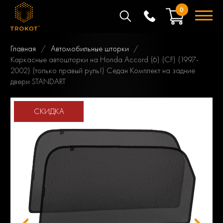
0
Главная
Автомобильные шторки
Каркасные автошторки на Honda Accord (6) (CF) (1997-
2002) (только правый руль!) Седан Комплект на задние
двери STANDART
СКИДКА