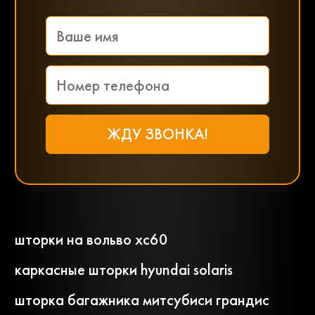
шторки на вольво хс60
каркасные шторки hyundai solaris
шторка багажника митсубиси грандис