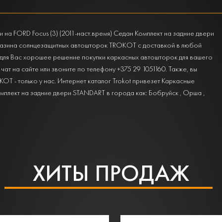
на FORD Focus (3) (2011-наст.время) Седан Комплект на задние двери
газина солнцезащитных автошторок TROKOT с доставкой в любой
т для Вас хорошее решение покупки каркасных автошторок для вашего
в чат на сайте или звоните по телефону +375 29 1051160. Также, вы
Т - только у нас. Интернет каталог Trokot привезет Каркасные
омплект на задние двери STANDART в города как: Бобруйск , Орша ,
ХИТЫ ПРОДАЖ