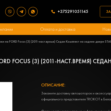
+375291051145
ЗА
мпании
Оплата и доставка
Нов
ки на FORD Focus (3) (2011-наст.время) Седан Комплект на задние двери ST
RD FOCUS (3) (2011-НАСТ.ВРЕМЯ) СЕД
ОПИСАНИЕ:
Закажите доставку автошоторок и аксессуар
официального представителя TROKOT в Бела
Фото носят исключительно информационный 