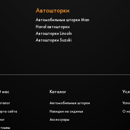
Автошторки
Автомобильные шторки Man
Haval автошторки
Автошторки Lincoln
Автошторки Suzuki
 нас
Каталог
Усл
аталог
Автомобильные шторки
Усло
арта сайта
Накидки на сиденья
О н
лог
Аксессуары
тзывы