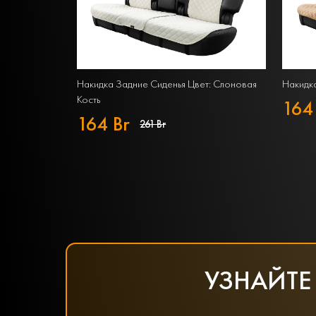
Накидка Задние Сиденья Цвет: Слоновая
Накидка
Кость
164
164 Br
261 Br
УЗНАЙТЕ