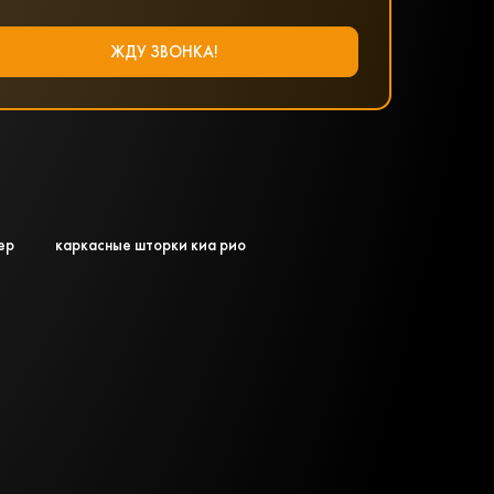
ер
каркасные шторки киа рио