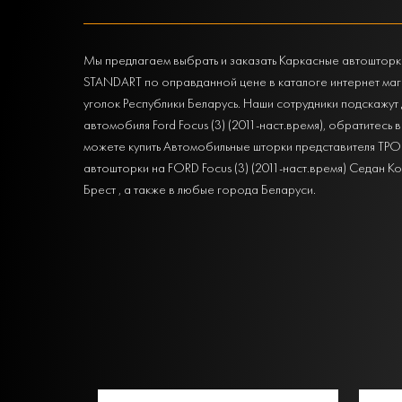
Мы предлагаем выбрать и заказать Каркасные автошторки 
STANDART по оправданной цене в каталоге интернет ма
уголок Республики Беларусь. Наши сотрудники подскажу
автомобиля Ford Focus (3) (2011-наст.время), обратитесь 
можете купить Автомобильные шторки представителя ТРОКО
автошторки на FORD Focus (3) (2011-наст.время) Седан К
Брест , а также в любые города Беларуси.