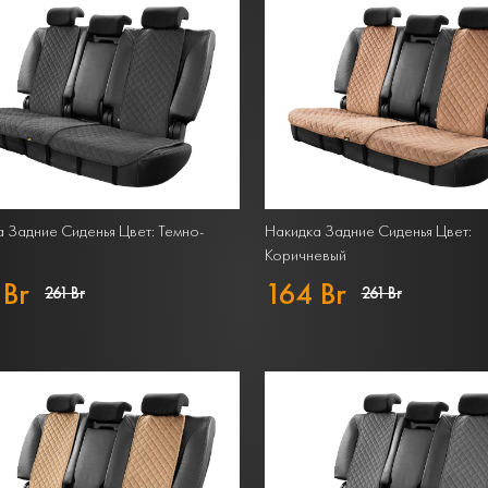
 Задние Сиденья Цвет: Темно-
Накидка Задние Сиденья Цвет:
Коричневый
 Br
164 Br
261 Br
261 Br