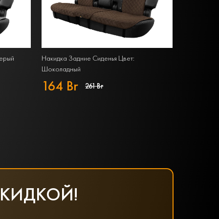
Серый
Накидка Задние Сиденья Цвет:
Шоколадный
164 Br
261 Br
СКИДКОЙ!