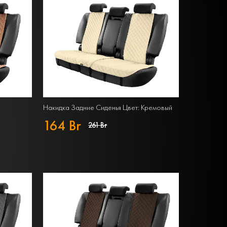
Накидка Задние Сиденья Цвет: Кремовый
164 Br
261 Br