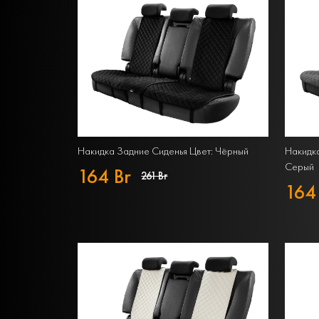
Накидка Задние Сиденья Цвет: Чёрный
Накидка
Серый
164 Br
261 Br
164