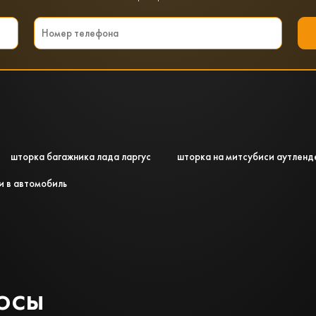
шторка багажника лада ларгус
шторка на митсубиси аутленд
и в автомобиль
осы