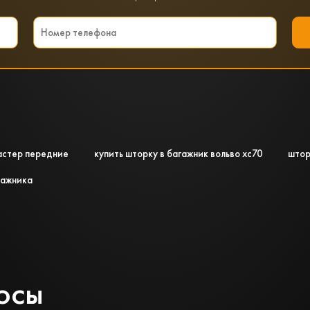
астер передние
купить шторку в багажник вольво хс70
штор
гажника
осы