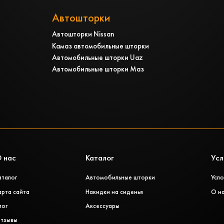
Автошторки
Автошторки Nissan
Камаз автомобильные шторки
Автомобильные шторки Uaz
Автомобильные шторки Маз
 нас
Каталог
Усл
аталог
Автомобильные шторки
Усло
арта сайта
Накидки на сиденья
О н
лог
Аксессуары
тзывы