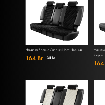
Накидка Задние Сиденья Цвет: Чёрный
Накидка
Серый
164 Br
261 Br
164