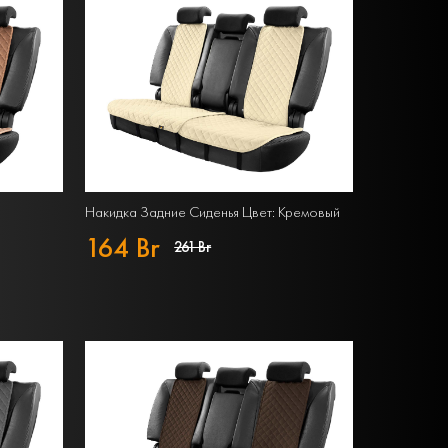
Накидка Задние Сиденья Цвет: Кремовый
164 Br
261 Br