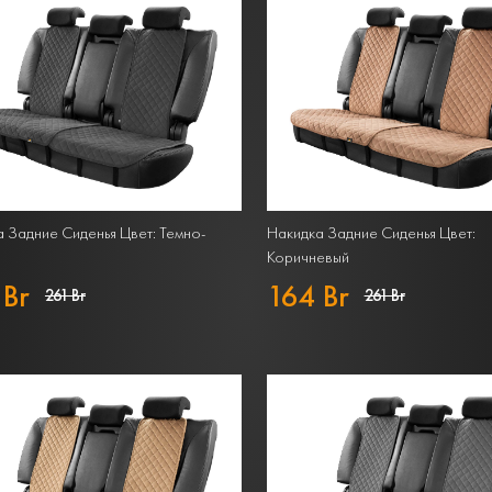
 Задние Сиденья Цвет: Темно-
Накидка Задние Сиденья Цвет:
Коричневый
 Br
164 Br
261 Br
261 Br