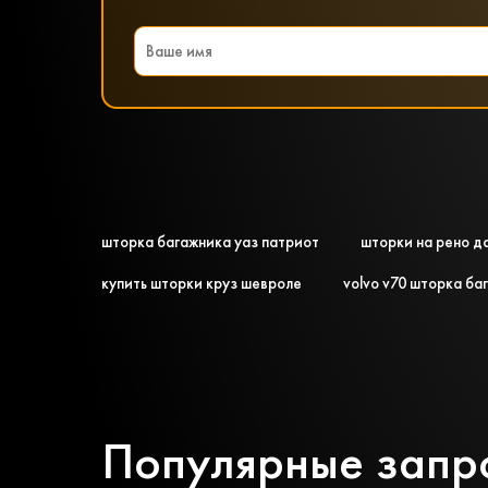
шторка багажника уаз патриот
шторки на рено д
купить шторки круз шевроле
volvo v70 шторка ба
Популярные запр