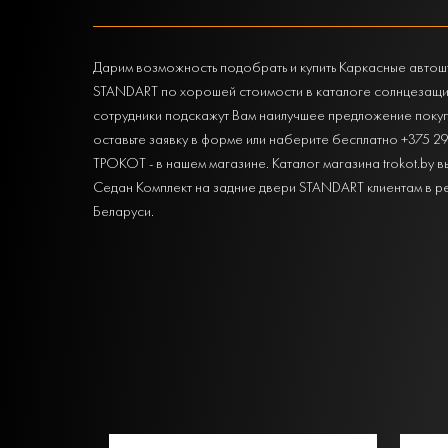
Дарим возможность подобрать и купить Каркасные автошт
STANDART по хорошей стоимости в каталоге солнцезащи
сотрудники подскажут Вам наилучшее предложение покупки
оставьте заявку в форме или наберите бесплатно +375 2
ТРОКОТ - в нашем магазине. Каталог магазина trokot.by 
Седан Комплект на задние двери STANDART клиентам в рег
Беларуси.