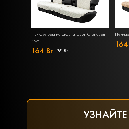
Накидка Задние Сиденья Цвет: Слоновая
Накидка
Кость
164
164 Br
261 Br
УЗНАЙТЕ