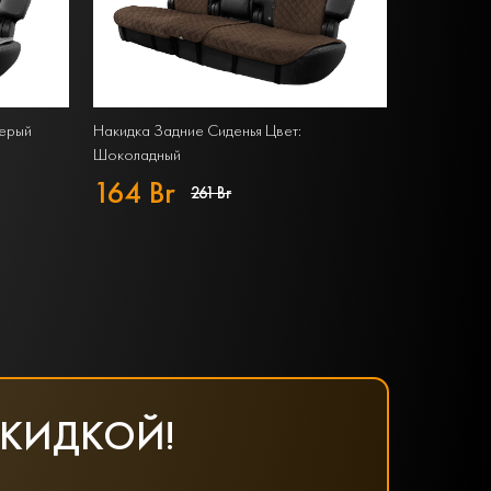
Серый
Накидка Задние Сиденья Цвет:
Шоколадный
164 Br
261 Br
СКИДКОЙ!