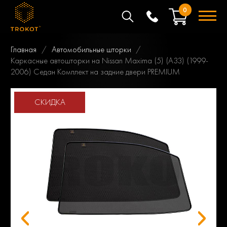
0
Главная
Автомобильные шторки
Каркасные автошторки на Nissan Maxima (5) (A33) (1999-
2006) Седан Комплект на задние двери PREMIUM
СКИДКА