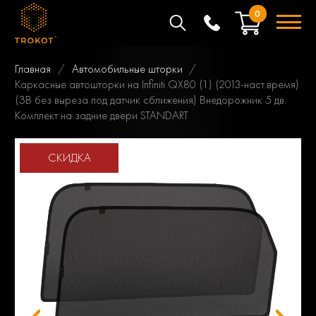
0
Главная
Автомобильные шторки
Каркасные автошторки на Infiniti QX80 (1) (2013-наст.время)
(ЗВ без выреза под датчик сближения) Внедорожник 5 дв.
Комплект на задние двери STANDART
СКИДКА