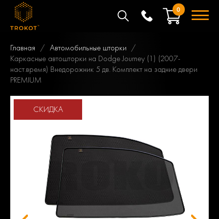
0
Главная
Автомобильные шторки
Каркасные автошторки на Dodge Journey (1) (2007-
наст.время) Внедорожник 5 дв. Комплект на задние двери
PREMIUM
СКИДКА