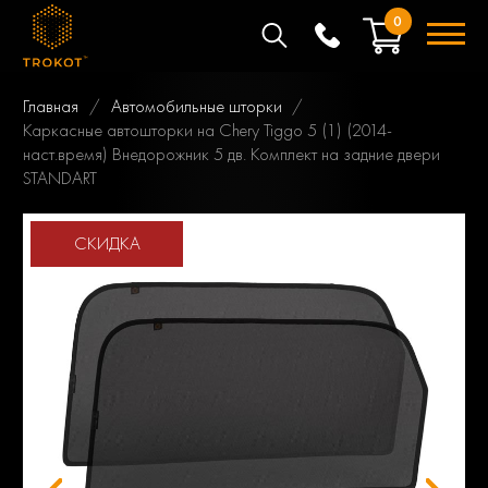
0
Главная
Автомобильные шторки
Каркасные автошторки на Chery Tiggo 5 (1) (2014-
наст.время) Внедорожник 5 дв. Комплект на задние двери
STANDART
СКИДКА