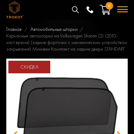
0
Главная
Автомобильные шторки
Каркасные автошторки на Volkswagen Sharan (2) (2010-
наст.время) (задние форточки с механическим устройством
закрывания) Минивэн Комплект на задние двери STANDART
СКИДКА