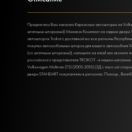
Предлагаем Вам заказать Каркасные автошторки на Volkswa
штатными шторками)) Минивэн Комплект на задние двери
автошторок Trokot с доставкой во все регионы Республи
покупки автомобильных шторок для вашего автомобиля Vol
(со штатными шторками)), напишите на email или звоните
российского представителя TROKOT - в нашем магазине.
Volkswagen Multivan (T5) (2003-2015) (ЗД с пасс-ой стор
двери STANDART покупателям в регионах: Полоцк , Витеб