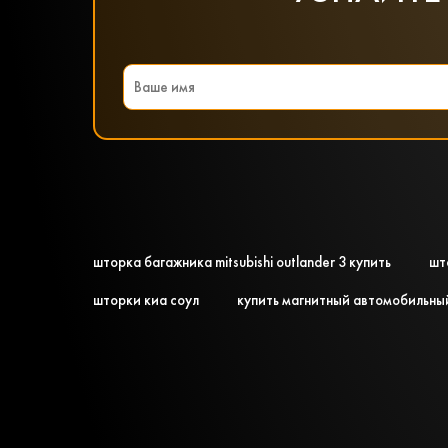
шторка багажника mitsubishi outlander 3 купить
шт
шторки киа соул
купить магнитный автомобильны