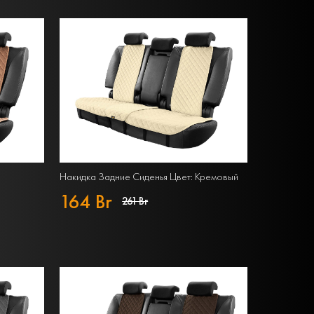
Накидка Задние Сиденья Цвет: Кремовый
164 Br
261 Br