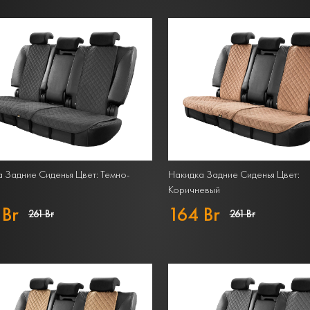
 Задние Сиденья Цвет: Темно-
Накидка Задние Сиденья Цвет:
Коричневый
 Br
164 Br
261 Br
261 Br