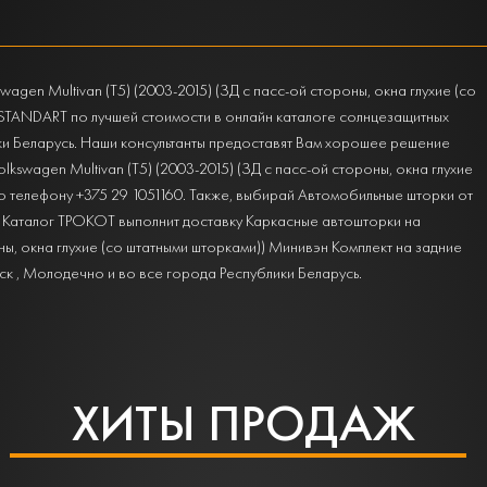
gen Multivan (T5) (2003-2015) (ЗД с пасс-ой стороны, окна глухие (со
 STANDART по лучшей стоимости в онлайн каталоге солнцезащитных
ки Беларусь. Наши консультанты предоставят Вам хорошее решение
kswagen Multivan (T5) (2003-2015) (ЗД с пасс-ой стороны, окна глухие
 по телефону +375 29 1051160. Также, выбирай Автомобильные шторки от
 Каталог ТРОКОТ выполнит доставку Каркасные автошторки на
оны, окна глухие (со штатными шторками)) Минивэн Комплект на задние
ск , Молодечно и во все города Республики Беларусь.
ХИТЫ ПРОДАЖ