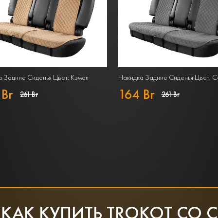
 Задние Сиденья Цвет: Кэмел
Накидка Задние Сиденья Цвет: 
 Br
164 Br
261 Br
261 Br
 КАК КУПИТЬ TROKOT СО 