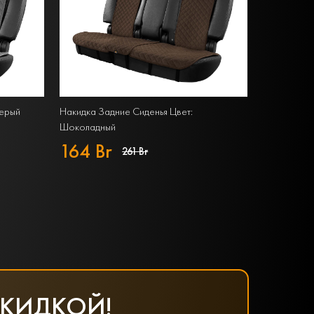
Серый
Накидка Задние Сиденья Цвет:
Шоколадный
164 Br
261 Br
СКИДКОЙ!