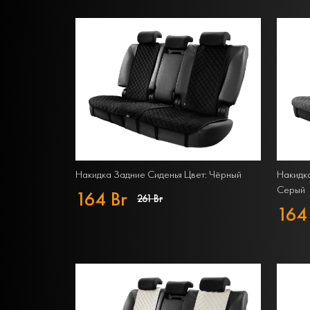
Накидка Задние Сиденья Цвет: Чёрный
Накидка
Серый
164 Br
261 Br
164