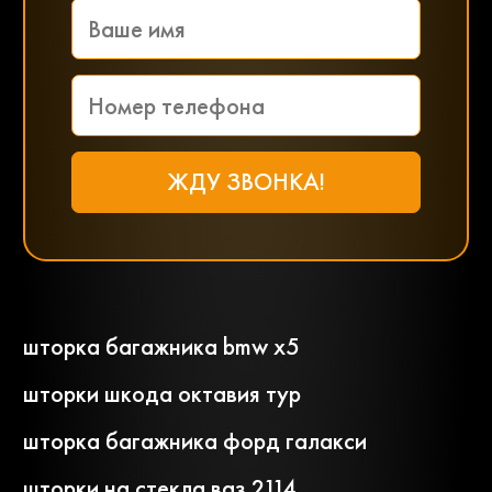
шторка багажника bmw x5
шторки шкода октавия тур
шторка багажника форд галакси
шторки на стекла ваз 2114