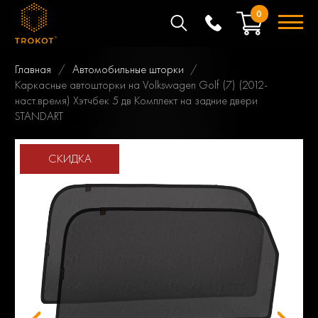
0
Главная
Автомобильные шторки
Каркасные автошторки на Volkswagen Golf (7) (2012-
наст.время) Хэтчбек 5 дв Комплект на задние двери
STANDART
СКИДКА