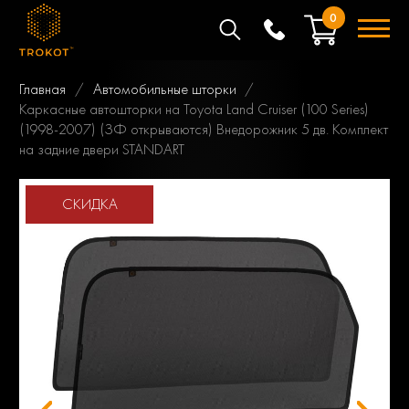
0
Главная
Автомобильные шторки
Каркасные автошторки на Toyota Land Cruiser (100 Series)
(1998-2007) (ЗФ открываются) Внедорожник 5 дв. Комплект
на задние двери STANDART
СКИДКА