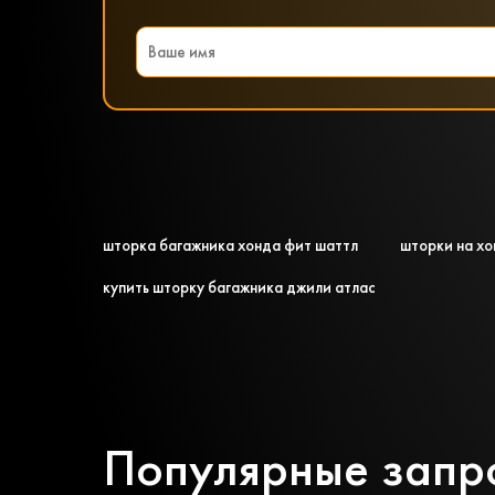
шторка багажника хонда фит шаттл
шторки на хо
купить шторку багажника джили атлас
Популярные запр