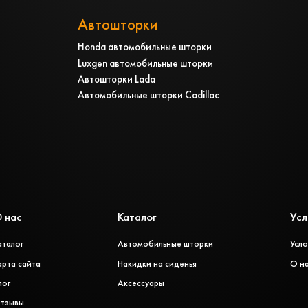
Автошторки
Honda автомобильные шторки
Luxgen автомобильные шторки
Автошторки Lada
Автомобильные шторки Cadillac
 нас
Каталог
Усл
аталог
Автомобильные шторки
Усло
арта сайта
Накидки на сиденья
О н
лог
Аксессуары
тзывы