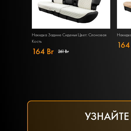
Накидка Задние Сиденья Цвет: Слоновая
Накидка
Кость
164
164 Br
261 Br
УЗНАЙТЕ