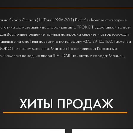
на Skoda Octavia (1) (Tour) (1996-2011) Лифтбэк Комплект на задние
магазина солнцезащитных шторок для авто TROKOT с доставкой во все
для Вас лучшее решение покупки накидок на сиденье и автошторок для
напишите на email или позвоните по телефону +375 29 1051160. Также, вы
ROKOT - в нашем магазине. Магазин Trokot привозит Каркасные
тбэк Комплект на задние двери STANDART клиентам в города: Мозырь ,
ХИТЫ ПРОДАЖ