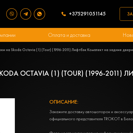
+375291051145
ЗА
мпании
Оплата и доставка
Нов
и на Skoda Octavia (1) (Tour) (1996-2011) Лифтбэк Комплект на задние две
ODA OCTAVIA (1) (TOUR) (1996-2011) 
ОПИСАНИЕ:
Закажите доставку автошоторок и аксессуар
официального представителя TROKOT в Бела
Фото носят исключительно информационный 