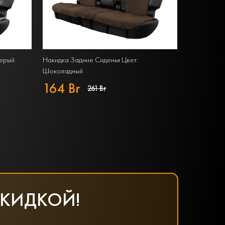
Серый
Накидка Задние Сиденья Цвет:
Шоколадный
164 Br
261 Br
СКИДКОЙ!