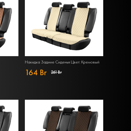
Накидка Задние Сиденья Цвет: Кремовый
164 Br
261 Br