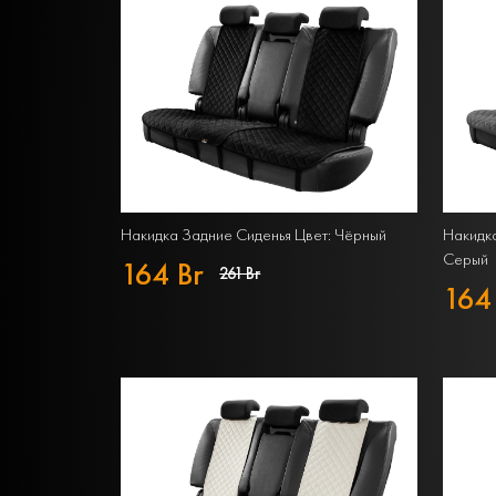
Накидка Задние Сиденья Цвет: Чёрный
Накидка
Серый
164 Br
261 Br
164