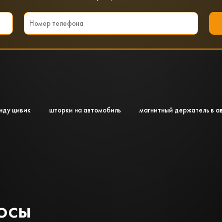
нду цивик
шторки на автомобиль
магнитный держатель в а
осы