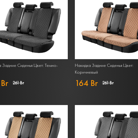
 Задние Сиденья Цвет: Темно-
Накидка Задние Сиденья Цвет:
Коричневый
 Br
164 Br
261 Br
261 Br