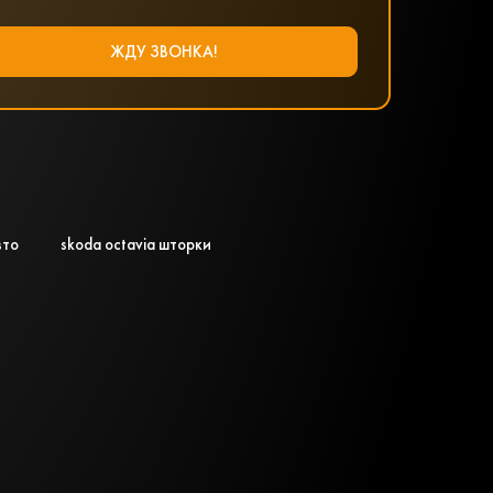
вто
skoda octavia шторки