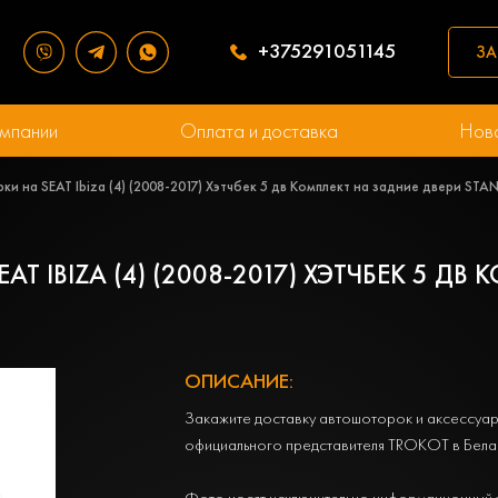
+375291051145
ЗА
мпании
Оплата и доставка
Нов
и на SEAT Ibiza (4) (2008-2017) Хэтчбек 5 дв Комплект на задние двери ST
T IBIZA (4) (2008-2017) ХЭТЧБЕК 5 ДВ
ОПИСАНИЕ:
Закажите доставку автошоторок и аксессуар
официального представителя TROKOT в Бела
Фото носят исключительно информационный 