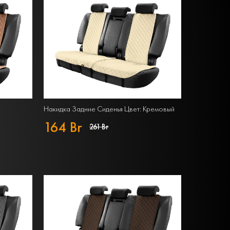
Накидка Задние Сиденья Цвет: Кремовый
164 Br
261 Br