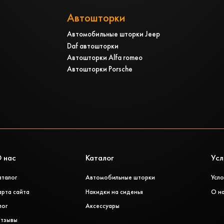
Автошторки
Автомобильные шторки Jeep
Daf автошторки
Автошторки Alfa romeo
Автошторки Porsche
 нас
Каталог
Усл
аталог
Автомобильные шторки
Усло
арта сайта
Накидки на сиденья
О н
лог
Аксессуары
тзывы