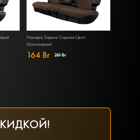
Серый
Накидка Задние Сиденья Цвет:
Шоколадный
164 Br
261 Br
СКИДКОЙ!