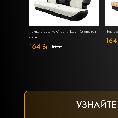
Накидка Задние Сиденья Цвет: Слоновая
Накидка
Кость
164
164 Br
261 Br
УЗНАЙТЕ