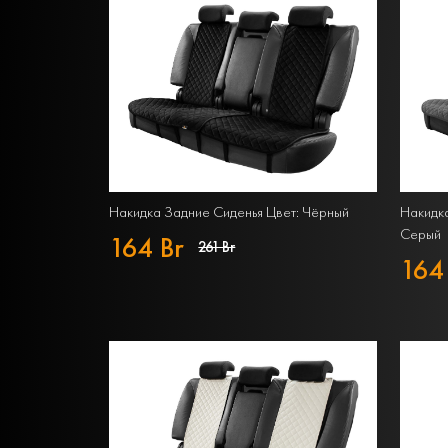
Накидка Задние Сиденья Цвет: Чёрный
Накидка
Серый
164 Br
261 Br
164