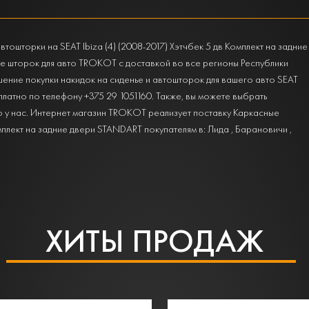
шторки на SEAT Ibiza (4) (2008-2017) Хэтчбек 5 дв Комплект на задние
ге шторок для авто TROKOT с доставкой во все регионы Республики
ение покупки накидок на сиденье и автошторок для вашего авто SEAT
есплатно по телефону +375 29 1051160. Также, вы можете выбрать
о у нас. Интернет магазин TROKOT реализует поставку Каркасные
омплект на задние двери STANDART покупателям в: Лида , Барановичи ,
ХИТЫ ПРОДАЖ