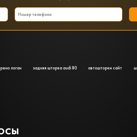
рено логан
задняя шторка audi 80
автошторки сайт
ш
осы