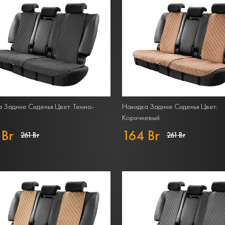
 Задние Сиденья Цвет: Темно-
Накидка Задние Сиденья Цвет:
Коричневый
 Br
164 Br
261 Br
261 Br