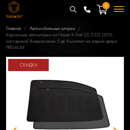
0
Главная
Автомобильные шторки
Каркасные автошторки на Nissan X-Trail (3) (Т32) (2013-
наст.время) Внедорожник 5 дв. Комплект на задние двери
PREMIUM
СКИДКА