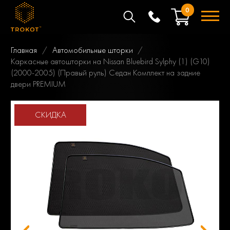
0
Главная
Автомобильные шторки
Каркасные автошторки на Nissan Bluebird Sylphy (1) (G10)
(2000-2005) (Правый руль) Седан Комплект на задние
двери PREMIUM
СКИДКА