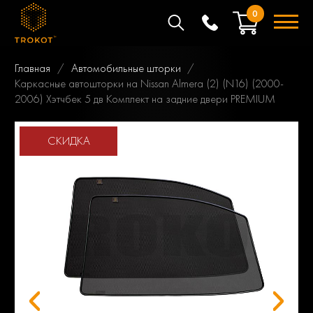
0
Главная
Автомобильные шторки
Каркасные автошторки на Nissan Almera (2) (N16) (2000-
2006) Хэтчбек 5 дв Комплект на задние двери PREMIUM
СКИДКА