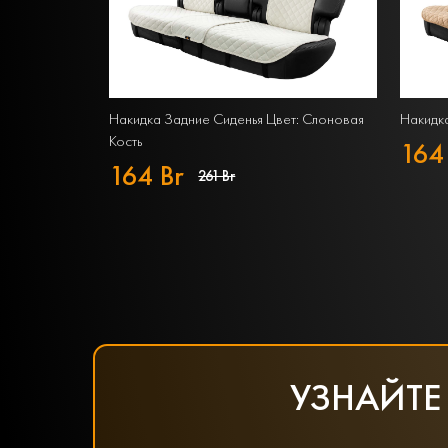
Накидка Задние Сиденья Цвет: Слоновая
Накидка
Кость
164
164 Br
261 Br
УЗНАЙТЕ