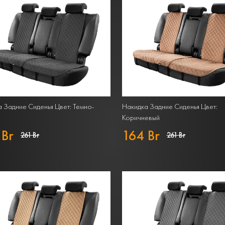
 Задние Сиденья Цвет: Темно-
Накидка Задние Сиденья Цвет:
Коричневый
 Br
164 Br
261 Br
261 Br