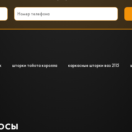
ж
шторки тойота королла
каркасные шторки ваз 2115
осы