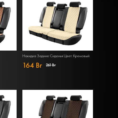
Накидка Задние Сиденья Цвет: Кремовый
164 Br
261 Br