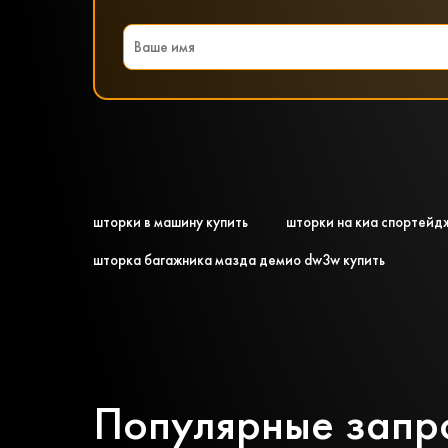
шторки в машину купить
шторки на киа спортейд
шторка багажника мазда демио dw3w купить
Популярные запр