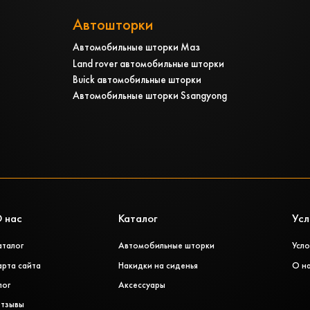
Автошторки
Автомобильные шторки Маз
Land rover автомобильные шторки
Buick автомобильные шторки
Автомобильные шторки Ssangyong
 нас
Каталог
Усл
аталог
Автомобильные шторки
Усло
арта сайта
Накидки на сиденья
О н
лог
Аксессуары
тзывы