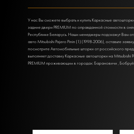
У нас Вы сможете выбрать и купить Каркасные автошторки н
задние двери PREMIUM по оправданной стоимости в онла
Республике Беларусь. Наши менеджеры подскажут Вам от
авто Mitsubishi Pajero Pinin (1) (1998-2006), оставьте за
посмотрите Автомобильные шторки от российского предст
выполняет доставку Каркасные автошторки на Mitsubishi P
PREMIUM проживающим в городах: Барановичи , Бобруйск ,