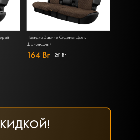
Серый
Накидка Задние Сиденья Цвет:
Шоколадный
164 Br
261 Br
СКИДКОЙ!