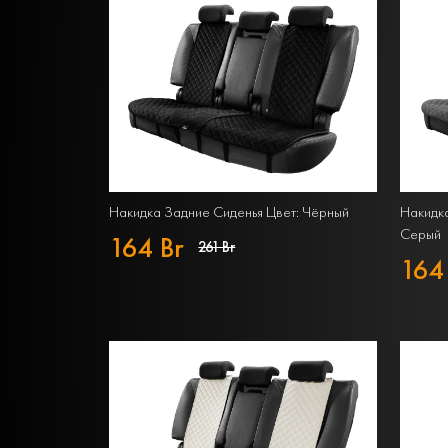
Накидка Задние Сиденья Цвет: Чёрный
Накидка
Серый
164 Br
261 Br
164