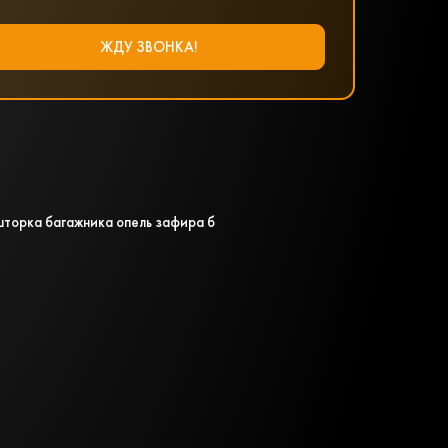
шторка багажника опель зафира б