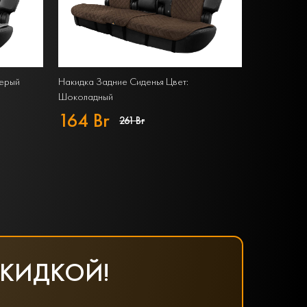
Серый
Накидка Задние Сиденья Цвет:
Шоколадный
164 Br
261 Br
СКИДКОЙ!