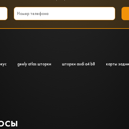
окус
geely atlas шторки
шторки audi a4 b8
карты задни
осы