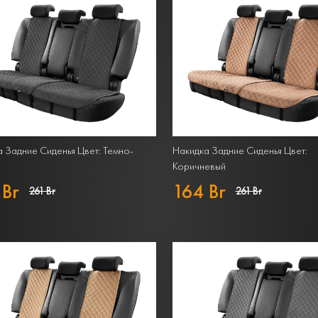
 Задние Сиденья Цвет: Темно-
Накидка Задние Сиденья Цвет:
Коричневый
 Br
164 Br
261 Br
261 Br