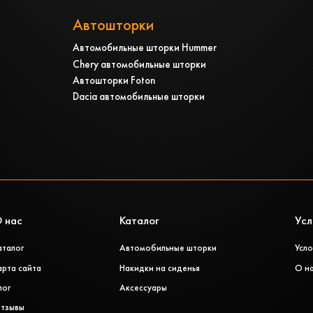
Автошторки
Автомобильные шторки Hummer
Chery автомобильные шторки
Автошторки Foton
Dacia автомобильные шторки
 нас
Каталог
Усл
аталог
Автомобильные шторки
Усло
арта сайта
Накидки на сиденья
О н
лог
Аксессуары
тзывы