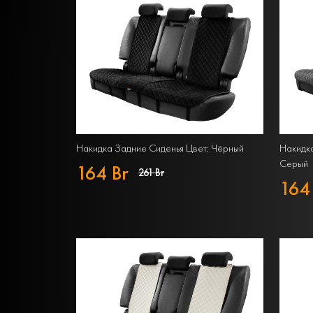
Накидка Задние Сиденья Цвет: Чёрный
Накидка
Серый
164 Br
261 Br
164