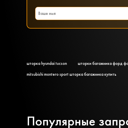
шторка hyundai tucson
шторки багажника форд ф
mitsubishi montero sport шторка багажника купить
Популярные запр