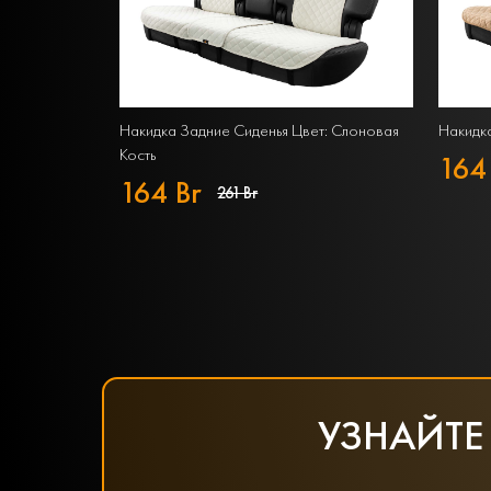
Накидка Задние Сиденья Цвет: Слоновая
Накидка
Кость
164
164 Br
261 Br
УЗНАЙТЕ