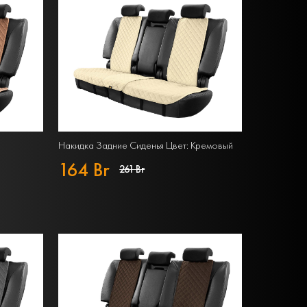
Накидка Задние Сиденья Цвет: Кремовый
164 Br
261 Br