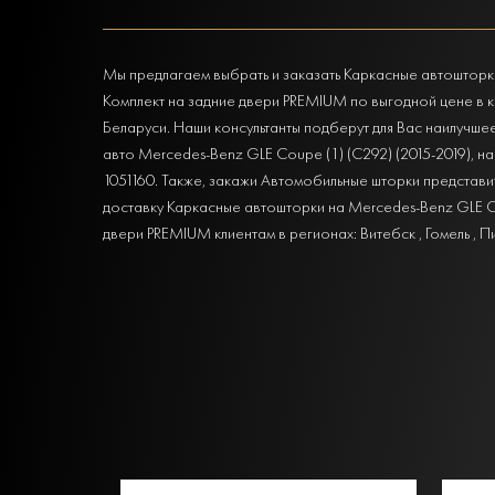
Мы предлагаем выбрать и заказать Каркасные автошторки
Комплект на задние двери PREMIUM по выгодной цене в 
Беларуси. Наши консультанты подберут для Вас наилучше
авто Mercedes-Benz GLE Coupe (1) (C292) (2015-2019), н
1051160. Также, закажи Автомобильные шторки представит
доставку Каркасные автошторки на Mercedes-Benz GLE Co
двери PREMIUM клиентам в регионах: Витебск , Гомель , П