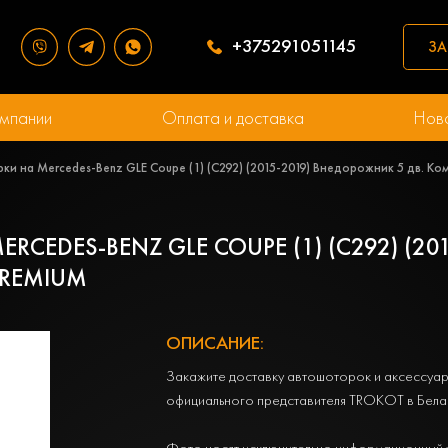
+375291051145
ЗА
мпании
Оплата и доставка
Нов
ки на Mercedes-Benz GLE Coupe (1) (C292) (2015-2019) Внедорожник 5 дв. К
CEDES-BENZ GLE COUPE (1) (C292) (20
PREMIUM
ОПИСАНИЕ:
Закажите доставку автошоторок и аксессуар
официального представителя TROKOT в Бела
Фото носят исключительно информационный 