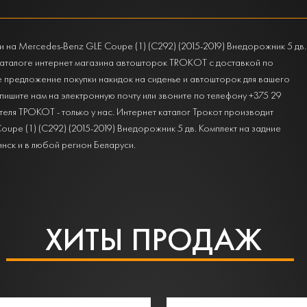
 на Mercedes-Benz GLE Coupe (1) (C292) (2015-2019) Внедорожник 5 дв.
каталоге интернет магазина автошторок TROKOT с доставкой по
е предложение покупки накидок на сиденье и автошторок для вашего
апишите нам на электронную почту или звоните по телефону +375 29
еля ТРОКОТ - только у нас. Интернет каталог Трокот производит
upe (1) (C292) (2015-2019) Внедорожник 5 дв. Комплект на задние
инск и в любой регион Беларуси.
ХИТЫ ПРОДАЖ