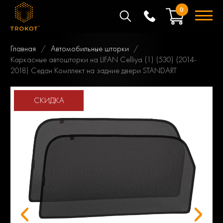
0
Главная
Автомобильные шторки
Каркасные автошторки на LIFAN Celliya (1) (530) (2014-
2018) Седан Комплект на задние двери STANDART
СКИДКА