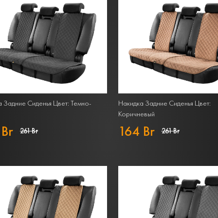
 Задние Сиденья Цвет: Темно-
Накидка Задние Сиденья Цвет:
Коричневый
 Br
164 Br
261 Br
261 Br