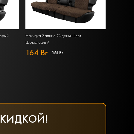
Серый
Накидка Задние Сиденья Цвет:
Шоколадный
164 Br
261 Br
СКИДКОЙ!