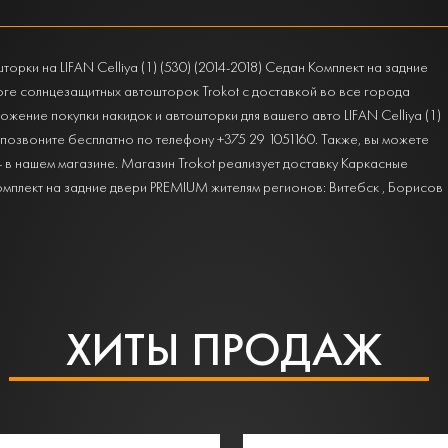
ки на LIFAN Celliya (1) (530) (2014-2018) Седан Комплект на задние
оге солнцезащитных автошторок Trokot с доставкой во все города
ение покупки накидок и автошторки для вашего авто LIFAN Celliya (1)
и позвоните бесплатно по телефону +375 29 1051160. Также, вы можете
 в нашем магазине. Магазин Trokot реализует доставку Каркасные
 Комплект на задние двери PREMIUM жителям регионов: Витебск , Борисов
ХИТЫ ПРОДАЖ