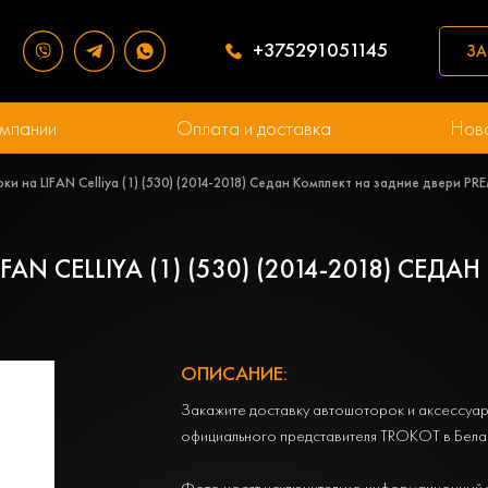
+375291051145
ЗА
мпании
Оплата и доставка
Нов
и на LIFAN Celliya (1) (530) (2014-2018) Седан Комплект на задние двери P
N CELLIYA (1) (530) (2014-2018) СЕД
ОПИСАНИЕ:
Закажите доставку автошоторок и аксессуар
официального представителя TROKOT в Бела
Фото носят исключительно информационный 