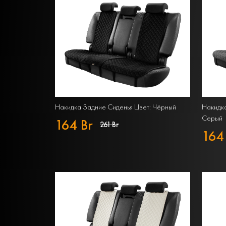
Накидка Задние Сиденья Цвет: Чёрный
Накидка
Серый
164 Br
261 Br
164