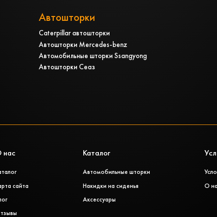
Автошторки
Caterpillar автошторки
Автошторки Mercedes-benz
Автомобильные шторки Ssangyong
Автошторки Сеаз
 нас
Каталог
Усл
аталог
Автомобильные шторки
Усло
арта сайта
Накидки на сиденья
О н
лог
Аксессуары
тзывы