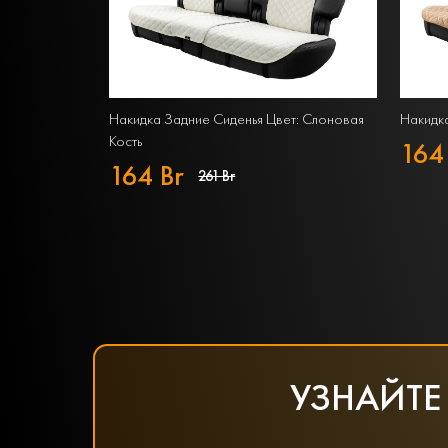
Накидка Задние Сиденья Цвет: Слоновая
Накидка
Кость
164
164 Br
261 Br
УЗНАЙТЕ