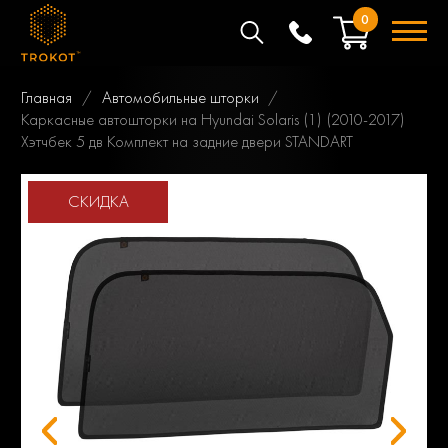
0
Главная
Автомобильные шторки
Каркасные автошторки на Hyundai Solaris (1) (2010-2017)
Хэтчбек 5 дв Комплект на задние двери STANDART
СКИДКА