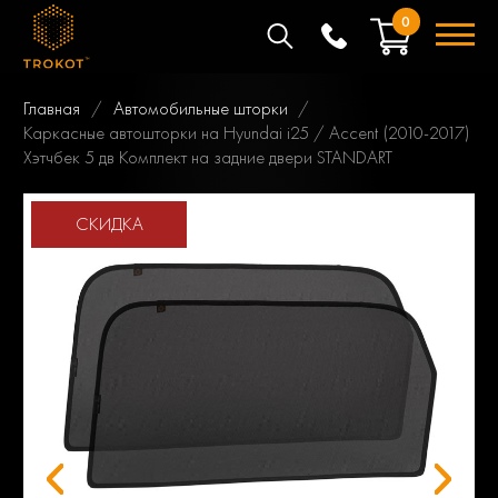
0
Главная
Автомобильные шторки
Каркасные автошторки на Hyundai i25 / Accent (2010-2017)
Хэтчбек 5 дв Комплект на задние двери STANDART
СКИДКА