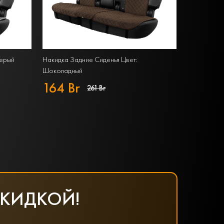
Серый
Накидка Задние Сиденья Цвет:
Шоколадный
164 Br
261 Br
СКИДКОЙ!