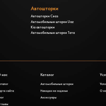
Автошторки
Автошторки Сеаз
Автомобильные шторки Uaz
Kia автошторки
Автомобильные шторки Тата
 нас
Каталог
Усл
аталог
Автомобильные шторки
Усло
арта сайта
Накидки на сиденья
О н
лог
Аксессуары
тзывы