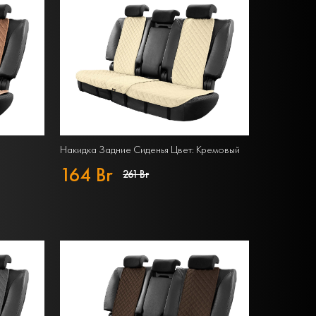
Накидка Задние Сиденья Цвет: Кремовый
164 Br
261 Br