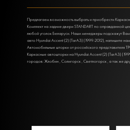
Предлагаем возможность выбрать и приобрести Каркасные
Комплект на задние двери STANDART по оправданной це
любой уголок Беларуси. Наши менеджеры подскажут Вам
авто Hyundai Accent (2) (ТагАЗ) (1999-2012), напишите на
Автомобильные шторки от российского представителя Т
Каркасные автошторки на Hyundai Accent (2) (ТагАЗ) (1
городов: Жлобин , Солигорск , Светлогорск , а так же др