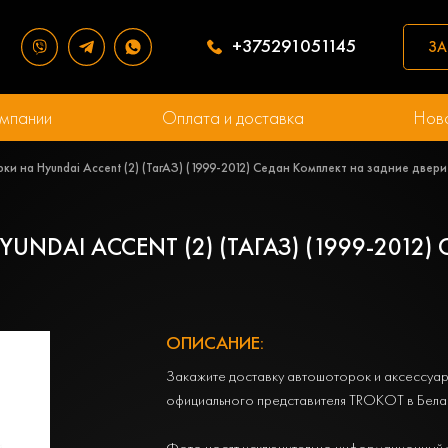
+375291051145
ЗА
мпании
Оплата и доставка
Нов
и на Hyundai Accent (2) (ТагАЗ) (1999-2012) Седан Комплект на задние две
NDAI ACCENT (2) (ТАГАЗ) (1999-2012
ОПИСАНИЕ:
Закажите доставку автошоторок и аксессуар
официального представителя TROKOT в Бела
Фото носят исключительно информационный 