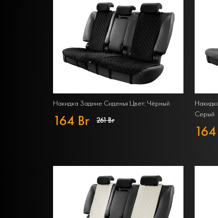
Накидка Задние Сиденья Цвет: Чёрный
Накидка
Серый
164 Br
261 Br
164