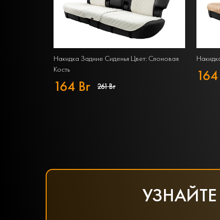
Накидка Задние Сиденья Цвет: Слоновая
Накидка
Кость
164
164 Br
261 Br
УЗНАЙТЕ