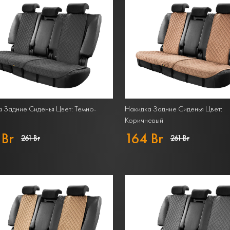
 Задние Сиденья Цвет: Темно-
Накидка Задние Сиденья Цвет:
Коричневый
 Br
164 Br
261 Br
261 Br