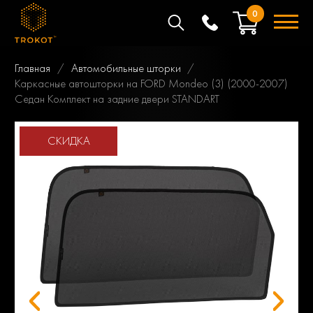
0
Главная
Автомобильные шторки
Каркасные автошторки на FORD Mondeo (3) (2000-2007)
Седан Комплект на задние двери STANDART
СКИДКА