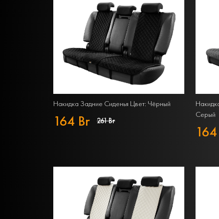
Накидка Задние Сиденья Цвет: Чёрный
Накидка
Серый
164 Br
261 Br
164