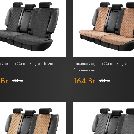
 Задние Сиденья Цвет: Темно-
Накидка Задние Сиденья Цвет:
Коричневый
 Br
164 Br
261 Br
261 Br