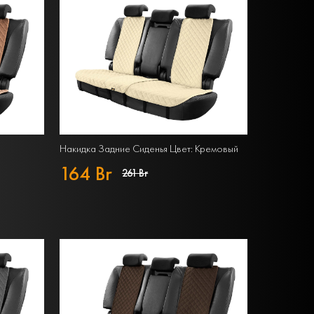
Накидка Задние Сиденья Цвет: Кремовый
164 Br
261 Br