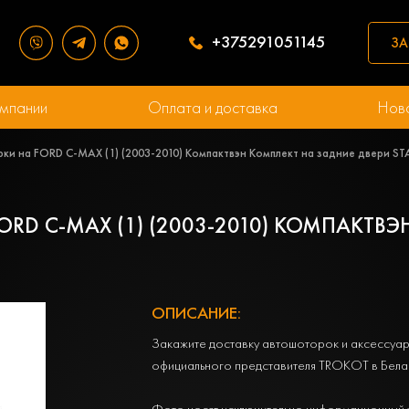
+375291051145
ЗА
мпании
Оплата и доставка
Нов
ки на FORD C-MAX (1) (2003-2010) Компактвэн Комплект на задние двери S
RD C-MAX (1) (2003-2010) КОМПАКТВЭ
ОПИСАНИЕ:
Закажите доставку автошоторок и аксессуар
официального представителя TROKOT в Бела
Фото носят исключительно информационный 