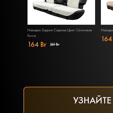
Накидка Задние Сиденья Цвет: Слоновая
Накидка
Кость
164
164 Br
261 Br
УЗНАЙТЕ