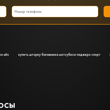
ун айс
купить шторку багажника митсубиси паджеро спорт
осы