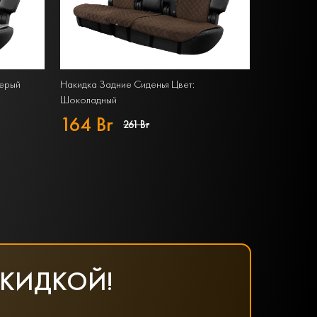
Серый
Накидка Задние Сиденья Цвет:
Шоколадный
164 Br
261 Br
СКИДКОЙ!