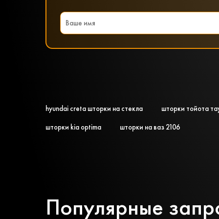
hyundai creta шторки на стекла
шторки тойота та
шторки kia optima
шторки на ваз 2106
Популярные запр