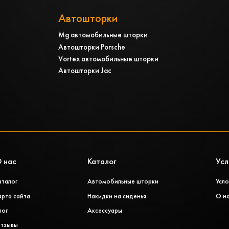
Автошторки
Mg автомобильные шторки
Автошторки Porsche
Vortex автомобильные шторки
Автошторки Jac
 нас
Каталог
Усл
аталог
Автомобильные шторки
Усло
арта сайта
Накидки на сиденья
О н
лог
Аксессуары
тзывы