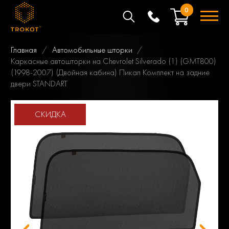
0
Главная
Автомобильные шторки
Каркасные автошторки на Chevrolet Silverado (1) (GMT800)
(1998-2007) (Двойная кабина) Пикап Комплект на задние
двери STANDART
СКИДКА